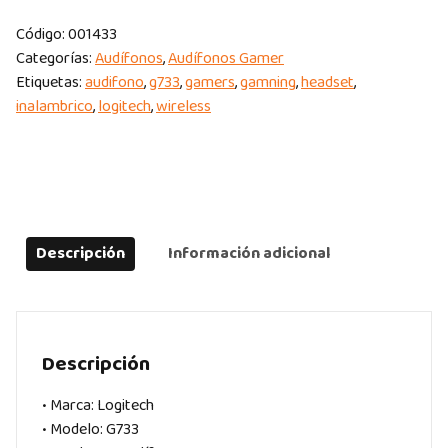
Código:
001433
Categorías:
Audífonos
,
Audífonos Gamer
Etiquetas:
audifono
,
g733
,
gamers
,
gamning
,
headset
,
inalambrico
,
logitech
,
wireless
Descripción
Información adicional
Descripción
• Marca: Logitech
• Modelo: G733