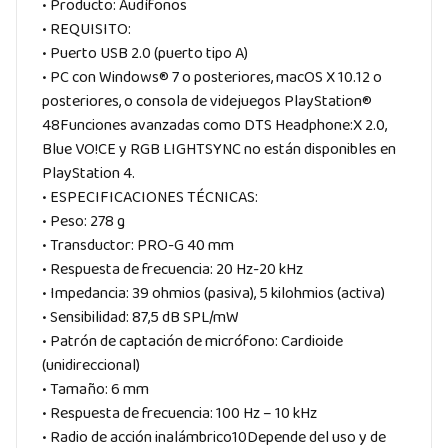
• Producto: Audífonos
• REQUISITO:
• Puerto USB 2.0 (puerto tipo A)
• PC con Windows® 7 o posteriores, macOS X 10.12 o
posteriores, o consola de videjuegos PlayStation®
48Funciones avanzadas como DTS Headphone:X 2.0,
Blue VO!CE y RGB LIGHTSYNC no están disponibles en
PlayStation 4.
• ESPECIFICACIONES TÉCNICAS:
• Peso: 278 g
• Transductor: PRO-G 40 mm
• Respuesta de frecuencia: 20 Hz-20 kHz
• Impedancia: 39 ohmios (pasiva), 5 kilohmios (activa)
• Sensibilidad: 87,5 dB SPL/mW
• Patrón de captación de micrófono: Cardioide
(unidireccional)
• Tamaño: 6 mm
• Respuesta de frecuencia: 100 Hz – 10 kHz
• Radio de acción inalámbrico10Depende del uso y de