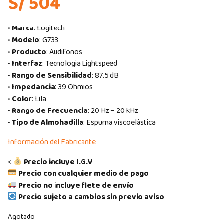
S/ 504
•
Marca
: Logitech
•
Modelo
: G733
•
Producto
: Audifonos
•
Interfaz
: Tecnologia Lightspeed
•
Rango de Sensibilidad
: 87.5 dB
•
Impedancia
: 39 Ohmios
•
Color
: Lila
•
Rango de Frecuencia
: 20 Hz – 20 kHz
•
Tipo de Almohadilla
: Espuma viscoelástica
Información del Fabricante
<
Precio incluye I.G.V
Precio con cualquier medio de pago
Precio no incluye flete de envío
Precio sujeto a cambios sin previo aviso
Agotado