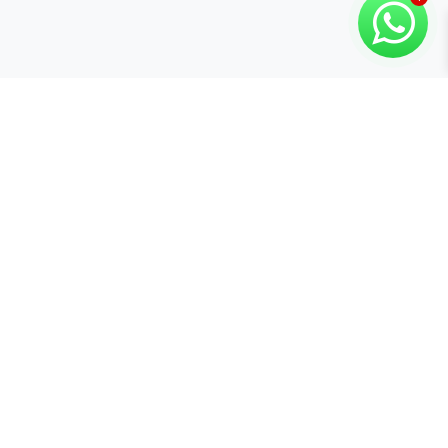
Categorías
Marcas
Rango de Precio
Copyright © 2026 Compuvision Hermanos
Ver resultados
Atención al
Contacto
Secciones
cliente
Lunes a Sábado
Inicio
Términos y
10:30 am - 7:00 pm
Tienda