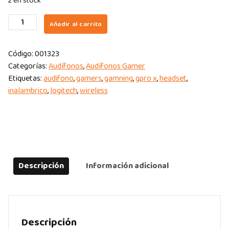
2 en stock
AUDIFONO
Añadir al carrito
LOGITECH
GPRO
Código:
001323
X
Categorías:
Audífonos
,
Audífonos Gamer
LIGHTSPEED
Etiquetas:
audifono
,
gamers
,
gamning
,
gpro x
,
headset
,
WIRELESS
inalambrico
,
logitech
,
wireless
quantity
Descripción
Información adicional
Descripción