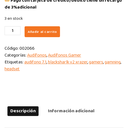
Pago con tarjeta de crédito/débito tiene un recargo
de 3%adicional
3 en stock
AUDIFONO
Añadir al carrito
GAMER
RAZER
Código:
002066
BLACKSHARK
Categorías:
Audífonos
,
Audífonos Gamer
V2
Etiquetas:
audifono 7.1
,
blacksharlk v2 xrazer
,
gamers
,
gamning
,
X
headset
PINK
MULTI-
PLATAFORMA
7.1
quantity
Descripción
Información adicional