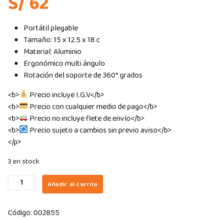
S/ 62
Portátil plegable
Tamaño: 15 x 12.5 x 18 c
Material: Aluminio
Ergonómico multi ángulo
Rotación del soporte de 360° grados
<b>
Precio incluye I.G.V</b>
<b>
Precio con cualquier medio de pago</b>
<b>
Precio no incluye flete de envío</b>
<b>
Precio sujeto a cambios sin previo aviso</b>
</p>
3 en stock
BASE/SOPORTE
Añadir al carrito
PARA
TABLET
Código:
002855
IDK