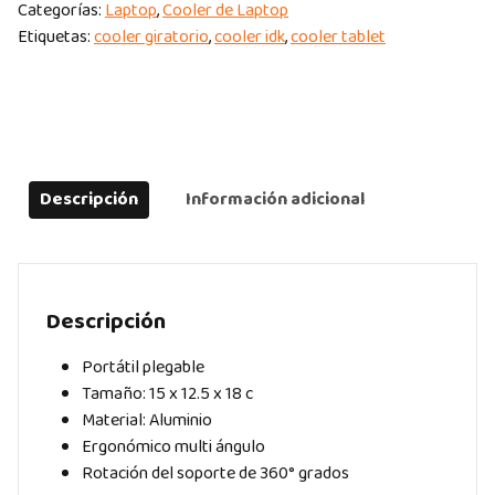
Categorías:
Laptop
,
Cooler de Laptop
ELEMENT
Etiquetas:
cooler giratorio
,
cooler idk
,
cooler tablet
W90
GIRATORIO
360°
ALUMINIO
quantity
Descripción
Información adicional
Descripción
Portátil plegable
Tamaño: 15 x 12.5 x 18 c
Material: Aluminio
Ergonómico multi ángulo
Rotación del soporte de 360° grados