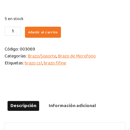
5 en stock
BRAZO
Añadir al carrito
MICROFONO
FIFINE
Código:
003069
CS1
Categorías:
Brazo/Soporte
,
Brazo de Microfono
WHITE
Etiquetas:
brazo cs1
,
brazo fifine
3526CS
12306272
quantity
Descripción
Información adicional