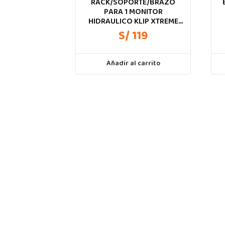
RACK/SOPORTE/BRAZO
PARA 1 MONITOR
HIDRAULICO KLIP XTREME
KMM-400 17″ 27″ RACK
S/ 119
Añadir al carrito