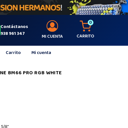
0
Contáctanos
938 961 347
CARRITO
MI CUENTA
Carrito
Mi cuenta
INE BM66 PRO RGB WHITE
y 5/8″