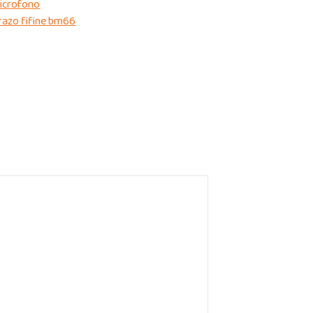
icrofono
razo fifine bm66