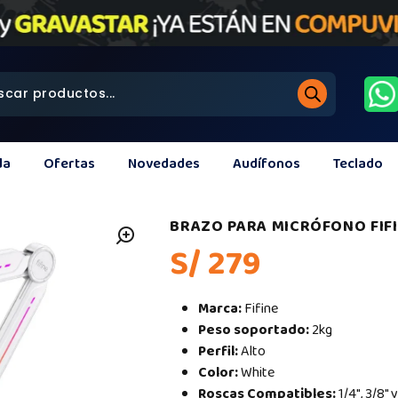
da
Ofertas
Novedades
Audífonos
Teclado
BRAZO PARA MICRÓFONO FIF
S/ 279
Marca:
Fifine
Peso soportado:
2kg
Perfil:
Alto
Color:
White
Roscas Compatibles:
1/4″, 3/8″ 