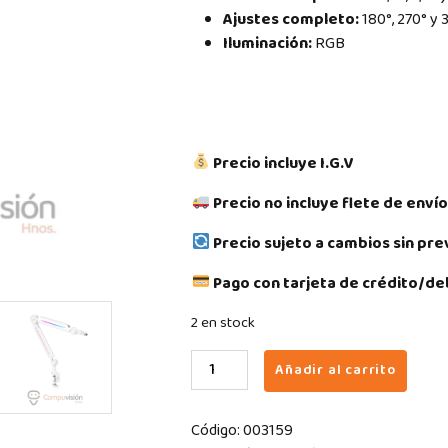
Ajustes completo:
180°, 270° y 
Iluminación:
RGB
Precio incluye I.G.V
Precio no incluye flete de envío
Precio sujeto a cambios sin pre
Pago con tarjeta de crédito/deb
2 en stock
BRAZO
Añadir al carrito
PARA
MICRÓFONO
Código:
003159
FIFINE