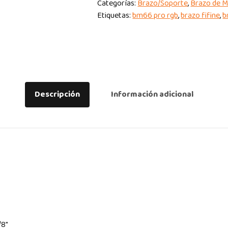
Categorías:
Brazo/Soporte
,
Brazo de M
BM66
Etiquetas:
bm66 pro rgb
,
brazo fifine
,
b
PRO
RGB
WHITE
quantity
Descripción
Información adicional
/8″