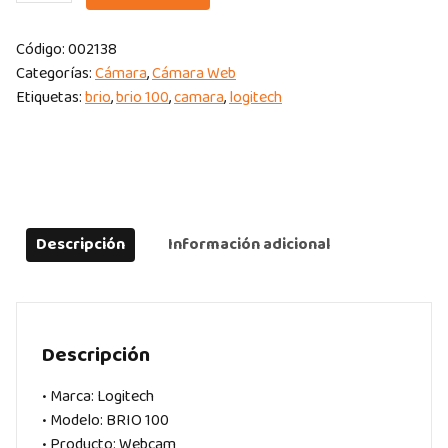
WEBCAM
LOGITECH
Código:
002138
BRIO
Categorías:
Cámara
,
Cámara Web
100
Etiquetas:
brio
,
brio 100
,
camara
,
logitech
FULL
HD
1080P
BLACK
quantity
Descripción
Información adicional
Descripción
• Marca: Logitech
• Modelo: BRIO 100
• Producto: Webcam