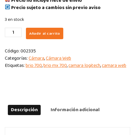
Precio no incluye flete de envío
Precio sujeto a cambios sin previo aviso
3 en stock
CAMARA
Añadir al carrito
WEBCAM
LOGITECH
Código:
002335
MX
Categorías:
Cámara
,
Cámara Web
BRIO
Etiquetas:
brio 700
,
brio mx 700
,
camara logitech
,
camara web
PRO
ULTRA
HD
4K
USB-
C
Descripción
Información adicional
BLACK
quantity