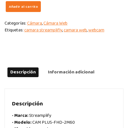
CÁMARA
Añadir al carrito
WEB
STREAMPLIFY
Categorías:
Cámara
,
Cámara Web
CAM
Etiquetas:
camara streamplifly
,
camara web
,
webcam
PLUS-
FHD-
2M60
quantity
Descripción
Información adicional
Descripción
•
Marca:
Streamplify
•
Modelo:
CAM PLUS-FHD-2M60