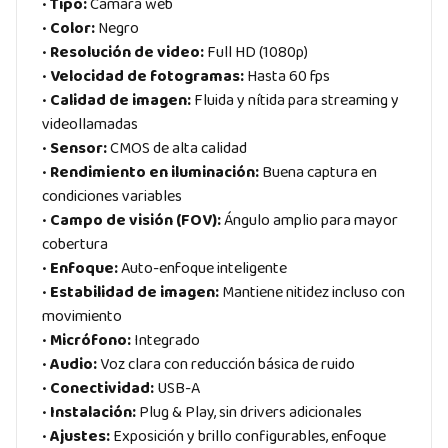
•
Tipo:
Cámara web
•
Color:
Negro
•
Resolución de video:
Full HD (1080p)
•
Velocidad de fotogramas:
Hasta 60 fps
•
Calidad de imagen:
Fluida y nítida para streaming y
videollamadas
•
Sensor:
CMOS de alta calidad
•
Rendimiento en iluminación:
Buena captura en
condiciones variables
•
Campo de visión (FOV):
Ángulo amplio para mayor
cobertura
•
Enfoque:
Auto-enfoque inteligente
•
Estabilidad de imagen:
Mantiene nitidez incluso con
movimiento
•
Micrófono:
Integrado
•
Audio:
Voz clara con reducción básica de ruido
•
Conectividad:
USB-A
•
Instalación:
Plug & Play, sin drivers adicionales
•
Ajustes:
Exposición y brillo configurables, enfoque