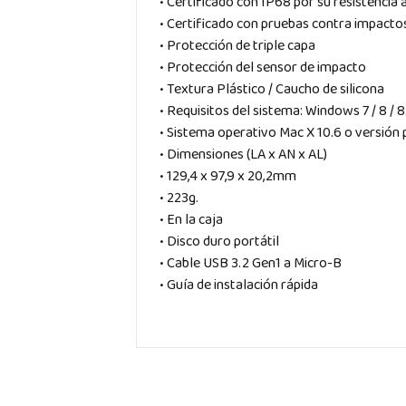
• Certificado con IP68 por su resistencia a
• Certificado con pruebas contra impacto
• Protección de triple capa
• Protección del sensor de impacto
• Textura Plástico / Caucho de silicona
• Requisitos del sistema: Windows 7 / 8 / 8.1
• Sistema operativo Mac X 10.6 o versión p
• Dimensiones (LA x AN x AL)
• 129,4 x 97,9 x 20,2mm
• 223g.
• En la caja
• Disco duro portátil
• Cable USB 3.2 Gen1 a Micro-B
• Guía de instalación rápida