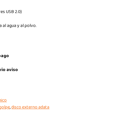
res USB 2.0)
a al agua y al polvo.
pago
vio aviso
nico
igolpe
,
disco externo adata