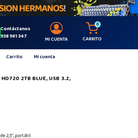
0
Contáctanos
938 961 347
CARRITO
MI CUENTA
Carrito
Mi cuenta
HD720 2TB BLUE, USB 3.2,
e 2,5″, portátil