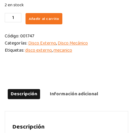
2 en stock
DISCO
Añadir al carrito
EXTERNO
SEAGATE
Código:
001747
8TB
Categorías:
Disco Externo
,
Disco Mecánico
EXPANSION
Etiquetas:
disco externo
,
mecanico
3.0
DESKTOP
RESCUE
quantity
Descripción
Información adicional
Descripción