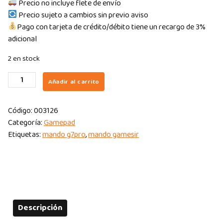
Precio no incluye flete de envío
Precio sujeto a cambios sin previo aviso
Pago con tarjeta de crédito/débito tiene un recargo de 3%
adicional
2 en stock
GAMEPAD
Añadir al carrito
GAMESIR
G7
Código:
003126
PRO
Categoría:
Gamepad
WIRELESS/BLUETOOTH/INALAMBRICO
Etiquetas:
mando g7pro
,
mando gamesir
PARA
XBOX/PC/ANDROID,
MULTIPLATAFORMA
quantity
Descripción