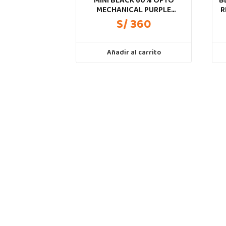
MINI BLACK 60% OPTO
B
MECHANICAL PURPLE
R
CHROMA ESPAÑOL
S/ 360
Añadir al carrito