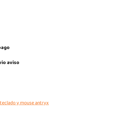
pago
vio aviso
t teclado y mouse antryx