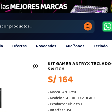
da
Ofertas
Novedades
Audífonos
Teclado
KIT GAMER ANTRYX TECLADO
SWITCH
S/ 164
• Marca : ANTRYX
• Modelo : GC-3100 X2 BLACK
• Producto : Kit 2 en 1
• Interfaz : USB