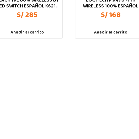
LACK TKL 80% WIRELESS BT
LOGITECH MK470 PINK
ED SWITCH ESPAÑOL K621-
WIRELESS 100% ESPAÑOL
RGB-SP
S/ 285
S/ 168
Añadir al carrito
Añadir al carrito