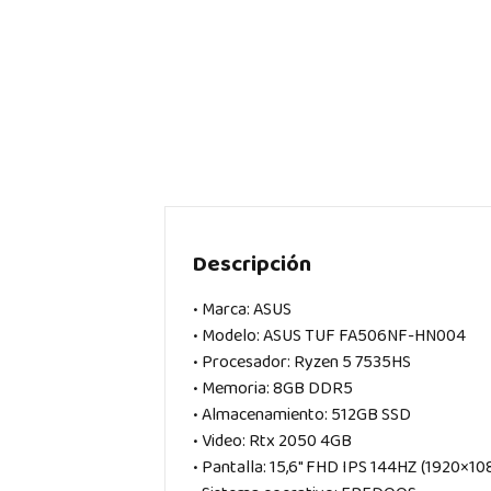
Descripción
• Marca: ASUS
• Modelo: ASUS TUF FA506NF-HN004
• Procesador: Ryzen 5 7535HS
• Memoria: 8GB DDR5
• Almacenamiento: 512GB SSD
• Video: Rtx 2050 4GB
• Pantalla: 15,6″ FHD IPS 144HZ (1920×10