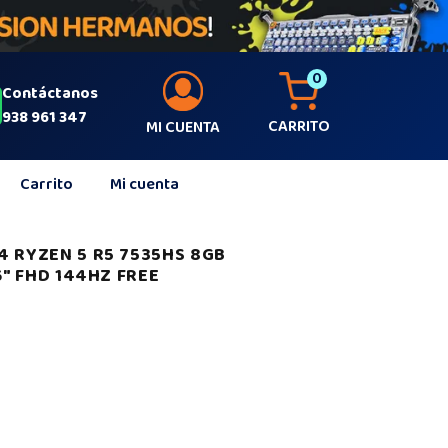
0
Contáctanos
938 961 347
CARRITO
MI CUENTA
Carrito
Mi cuenta
4 RYZEN 5 R5 7535HS 8GB
6″ FHD 144HZ FREE