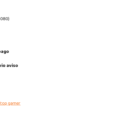
1080)
pago
vio aviso
ptop gamer