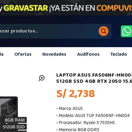
da
Ofertas
Novedades
Audífonos
Teclado
LAPTOP ASUS FA506NF-HN00
512GB SSD 4GB RTX 2050 15.
S/ 2,738
• Marca: ASUS
• Modelo: ASUS TUF FA506NF-HN004
• Procesador: Ryzen 5 7535HS
• Memoria: 8GB DDR5