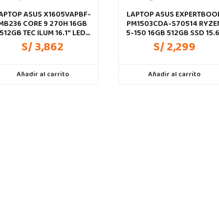
APTOP ASUS X1605VAPBF-
LAPTOP ASUS EXPERTBOO
MB236 CORE 9 270H 16GB
PM1503CDA-S70514 RYZE
512GB TEC ILUM 16.1″ LED
5-150 16GB 512GB SSD 15.
1920*1200
FHD FREEDOS ( 90NX09D1
S/ 3,862
S/ 2,299
M00LB0 )
Añadir al carrito
Añadir al carrito