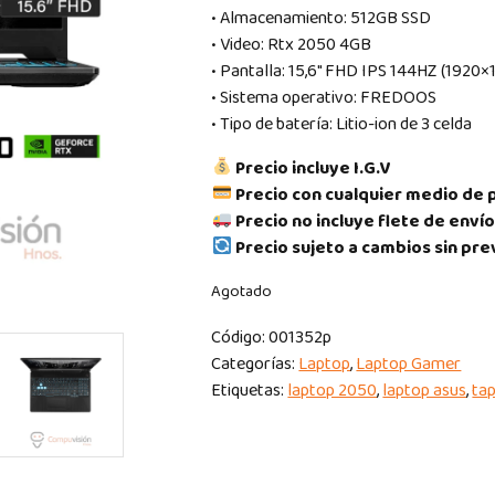
• Almacenamiento: 512GB SSD
• Video: Rtx 2050 4GB
• Pantalla: 15,6″ FHD IPS 144HZ (1920×
• Sistema operativo: FREDOOS
• Tipo de batería: Litio-ion de 3 celda
Precio incluye I.G.V
Precio con cualquier medio de 
Precio no incluye flete de envío
Precio sujeto a cambios sin pre
Agotado
Código:
001352p
Categorías:
Laptop
,
Laptop Gamer
Etiquetas:
laptop 2050
,
laptop asus
,
ta