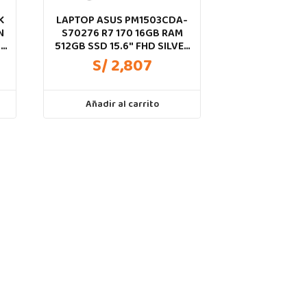
K
LAPTOP ASUS PM1503CDA-
N
S70276 R7 170 16GB RAM
6″
512GB SSD 15.6″ FHD SILVER
-
F2
S/ 2,807
Añadir al carrito