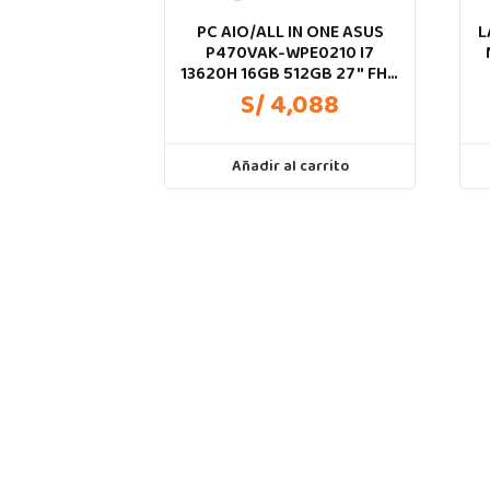
PC AIO/ALL IN ONE ASUS
L
P470VAK-WPE0210 I7
13620H 16GB 512GB 27″ FHD
100HZ WHITE WIFI BT HDMI
S/ 4,088
Añadir al carrito