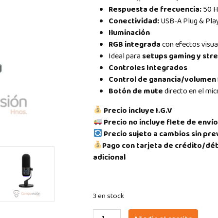
Respuesta de frecuencia:
50 H
Conectividad:
USB-A Plug & Play,
Iluminación
RGB integrada
con efectos visua
Ideal para
setups gaming y str
Controles Integrados
Control de ganancia/volumen
Botón de mute
directo en el mi
Precio incluye I.G.V
Precio no incluye flete de envío
Precio sujeto a cambios sin pre
Pago con tarjeta de crédito/déb
adicional
3 en stock
MICRÓFONO