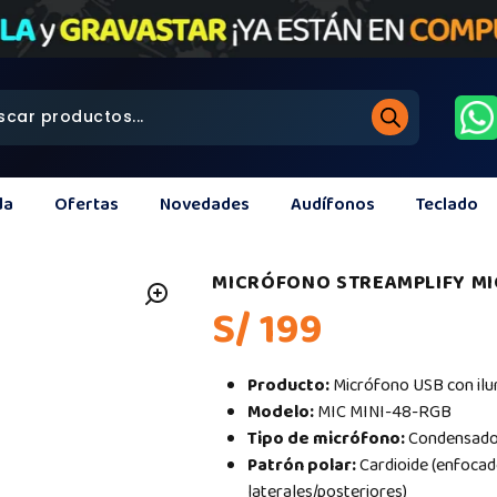
da
Ofertas
Novedades
Audífonos
Teclado
MICRÓFONO STREAMPLIFY MI
S/ 199
Producto:
Micrófono USB con il
Modelo:
MIC MINI-48-RGB
Tipo de micrófono:
Condensado
Patrón polar:
Cardioide (enfocado
laterales/posteriores)