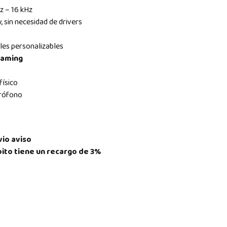
z – 16 kHz
 sin necesidad de drivers
les personalizables
eaming
físico
crófono
vio aviso
ito tiene un recargo de 3%