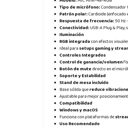
Modelo:
MIC MINI-48-RGB
Tipo de micrófono:
Condensador 
Patrón polar:
Cardioide (enfocado e
Respuesta de frecuencia:
50 Hz 
Conectividad:
USB-A Plug & Play, s
Iluminación
RGB integrada
con efectos visuale
Ideal para
setups gaming y strea
Controles Integrados
Control de ganancia/volumen
fí
Botón de mute
directo en el micr
Soporte y Estabilidad
Stand de mesa incluido
Base sólida que
reduce vibracion
Ajustable para mejor posicionamien
Compatibilidad
Windows y macOS
Funciona con plataformas de
strea
Uso Recomendado