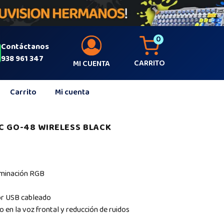
0
Contáctanos
938 961 347
CARRITO
MI CUENTA
Carrito
Mi cuenta
C GO-48 WIRELESS BLACK
uminación RGB
r USB cableado
 en la voz frontal y reducción de ruidos