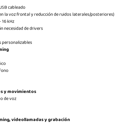
USB cableado
n la voz frontal y reducción de ruidos laterales/posteriores)
– 16 kHz
in necesidad de drivers
s personalizables
ming
sico
ófono
es y movimientos
to de voz
ming, videollamadas y grabación