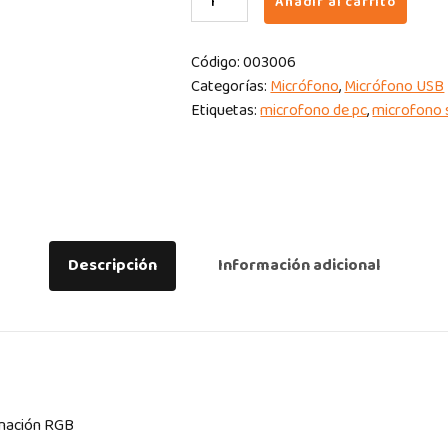
Añadir al carrito
STREAMPLIFY
MIC
Código:
003006
GO-
Categorías:
Micrófono
,
Micrófono USB
48
Etiquetas:
microfono de pc
,
microfono 
WIRELESS
BLACK
quantity
Descripción
Información adicional
inación RGB