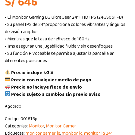
S/ 646
• El Monitor Gaming LG UltraGear 24″ FHD IPS (24GS65F-B)
• Su panel IPS de 24” proporciona colores vibrantes y ángulos
de visión amplios
• Mientras que la tasa de refresco de 180Hz
• 1ms aseguran una jugabilidad fluida y sin desenfoques.
• Su función Pivoteable te permite ajustar la pantalla en
diferentes posiciones
Precio incluye I.G.V
Precio con cualquier medio de pago
Precio no incluye flete de envío
Precio sujeto a cambios sin previo aviso
Agotado
Código:
001615p
Categorías:
Monitor
,
Monitor Gamer
Etiquetas:
monitor gamer lg
,
monitor lg
,
monitor lg 24"