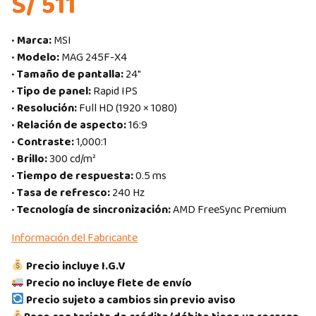
S/ 511
•
Marca:
MSI
•
Modelo:
MAG 245F-X4
•
Tamaño de pantalla:
24″
•
Tipo de panel:
Rapid IPS
•
Resolución:
Full HD (1920 × 1080)
•
Relación de aspecto:
16:9
•
Contraste:
1,000:1
•
Brillo:
300 cd/m²
•
Tiempo de respuesta:
0.5 ms
•
Tasa de refresco:
240 Hz
•
Tecnología de sincronización:
AMD FreeSync Premium
Información del Fabricante
Precio incluye I.G.V
Precio no incluye flete de envío
Precio sujeto a cambios sin previo aviso