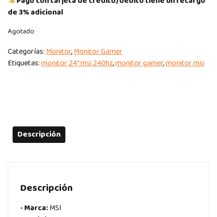
Pago con tarjeta de crédito/débito tiene un recargo
de 3% adicional
Agotado
Categorías:
Monitor
,
Monitor Gamer
Etiquetas:
monitor 24" msi 240hz
,
monitor gamer
,
monitor msi
Descripción
Descripción
•
Marca:
MSI