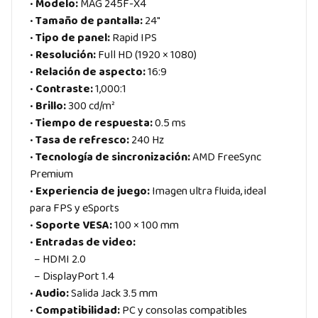
•
Modelo:
MAG 245F-X4
•
Tamaño de pantalla:
24″
•
Tipo de panel:
Rapid IPS
•
Resolución:
Full HD (1920 × 1080)
•
Relación de aspecto:
16:9
•
Contraste:
1,000:1
•
Brillo:
300 cd/m²
•
Tiempo de respuesta:
0.5 ms
•
Tasa de refresco:
240 Hz
•
Tecnología de sincronización:
AMD FreeSync
Premium
•
Experiencia de juego:
Imagen ultra fluida, ideal
para FPS y eSports
•
Soporte VESA:
100 × 100 mm
•
Entradas de video:
– HDMI 2.0
– DisplayPort 1.4
•
Audio:
Salida Jack 3.5 mm
•
Compatibilidad:
PC y consolas compatibles