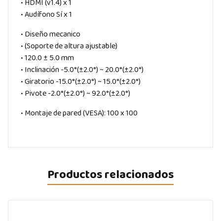
• HDMI (v1.4) x 1
• Audífono Sí x 1
• Diseño mecanico
• (Soporte de altura ajustable)
• 120.0 ± 5.0 mm
• Inclinación -5.0°(±2.0°) ~ 20.0°(±2.0°)
• Giratorio -15.0°(±2.0°) ~ 15.0°(±2.0°)
• Pivote -2.0°(±2.0°) ~ 92.0°(±2.0°)
• Montaje de pared (VESA): 100 x 100
Productos relacionados