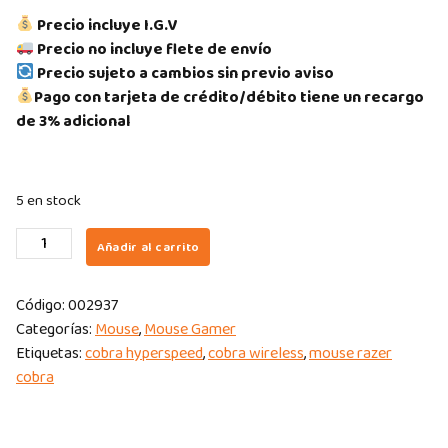
Precio incluye I.G.V
Precio no incluye flete de envío
Precio sujeto a cambios sin previo aviso
Pago con tarjeta de crédito/débito tiene un recargo
de 3% adicional
5 en stock
MOUSE
Añadir al carrito
GAMER
RAZER
Código:
002937
COBRA
Categorías:
Mouse
,
Mouse Gamer
HYPERSPEED
Etiquetas:
cobra hyperspeed
,
cobra wireless
,
mouse razer
BLACK
cobra
26K
DPI
WIRELESS/BT