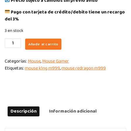
Precio sujeto a cambios sin previo aviso
Pago con tarjeta de crédito/debito tiene un recargo
del 3%
3 en stock
MOUSE
Añadir al carrito
GAMER
REDRAGON
Categorías:
Mouse
,
Mouse Gamer
K1NG
Etiquetas:
mouse k1ng m999
,
mouse redragon m999
M999
ULTRA
BLACK
CON
BASE
DE
Descripción
Información adicional
CARGA
quantity