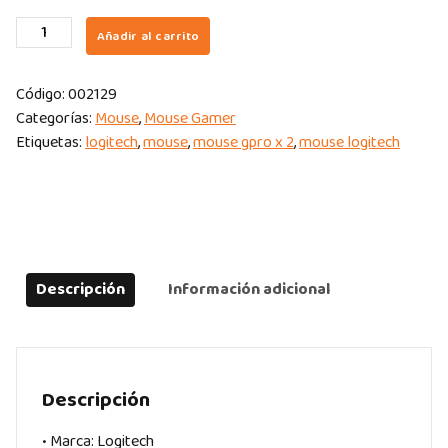
MOUSE
Añadir al carrito
GAMER
LOGITECH
Código:
002129
GPRO
Categorías:
Mouse
,
Mouse Gamer
X
Etiquetas:
logitech
,
mouse
,
mouse gpro x 2
,
mouse logitech
SUPERLIGHT
2
WHITE
WIRELESS-
INALAMBRICO
LIGHTSPEED
Descripción
Información adicional
HERO
2
95HRS
60G
quantity
Descripción
• Marca: Logitech