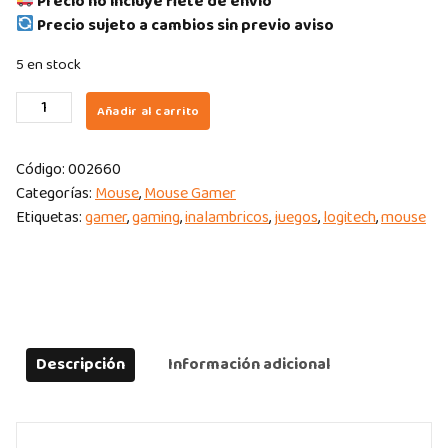
Precio no incluye flete de envío
Precio sujeto a cambios sin previo aviso
5 en stock
MOUSE
Añadir al carrito
LOGITECH
GPRO
Código:
002660
2
Categorías:
Mouse
,
Mouse Gamer
LIGHTSPEED
Etiquetas:
gamer
,
gaming
,
inalambricos
,
juegos
,
logitech
,
mouse
WHITE
WIRELESS
AMBIDIESTRO
32000
DPI
quantity
Descripción
Información adicional