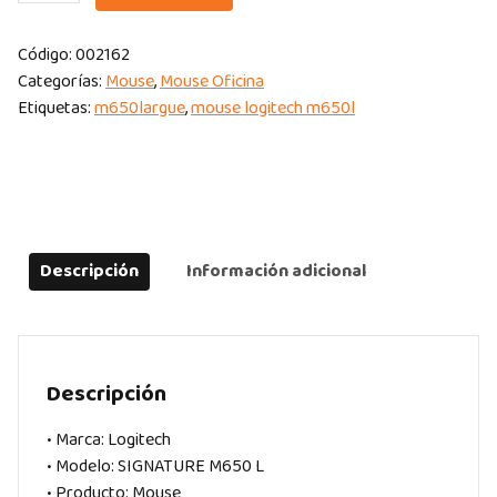
LOGITECH
SIGNATURE
Código:
002162
M650
Categorías:
Mouse
,
Mouse Oficina
L
Etiquetas:
m650largue
,
mouse logitech m650l
SILET
WIRELESS
BLUETOOTH
BLACK
quantity
Descripción
Información adicional
Descripción
• Marca: Logitech
• Modelo: SIGNATURE M650 L
• Producto: Mouse