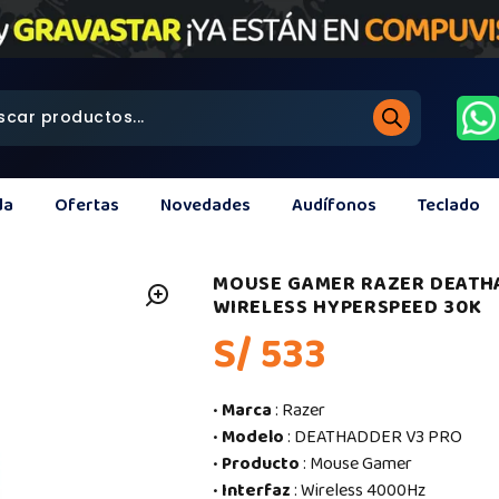
da
Ofertas
Novedades
Audífonos
Teclado
MOUSE GAMER RAZER DEATH
WIRELESS HYPERSPEED 30K
S/ 533
•
Marca
: Razer
•
Modelo
: DEATHADDER V3 PRO
•
Producto
: Mouse Gamer
•
Interfaz
: Wireless 4000Hz