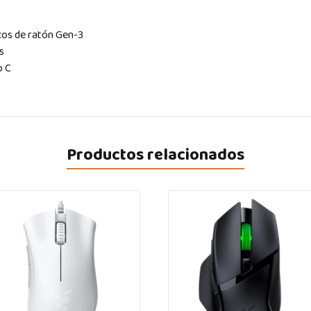
cos de ratón Gen-3
cs
o C
Productos relacionados