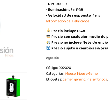
•
DPI
: 30000
•
Iluminación
: Sin RGB
•
Velocidad de respuesta
: 1 ms
Información del Fabricante
Precio incluye I.G.V
Precio con cualquier medio de 
Precio no incluye flete de envío
Precio sujeto a cambios sin pre
Agotado
Código:
002020
Categorías:
Mouse
,
Mouse Gamer
Etiquetas:
gamer
,
gaming
,
inalambricos