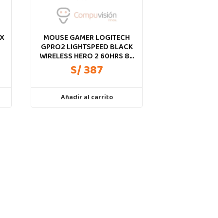
 X
MOUSE GAMER LOGITECH
GPRO2 LIGHTSPEED BLACK
WIRELESS HERO 2 60HRS 80
GR
S/ 387
Añadir al carrito