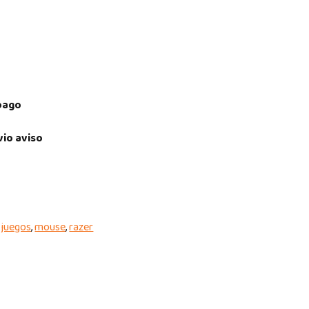
pago
vio aviso
,
juegos
,
mouse
,
razer