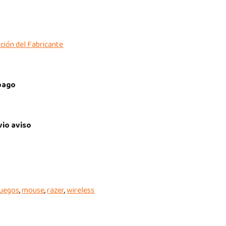
ción del Fabricante
pago
vio aviso
juegos
,
mouse
,
razer
,
wireless