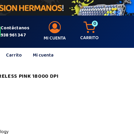
0
Contáctanos
938 961 347
CARRITO
MI CUENTA
Carrito
Mi cuenta
ELESS PINK 18000 DPI
ology