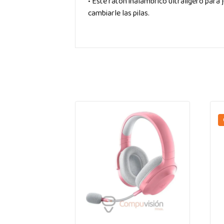
• Este ratón inalámbrico ultraligero para
cambiarle las pilas.