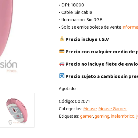
• DPI: 18000
• Cable: Sin cable
• Iluminacion: Sin RGB
• Solo se emite boleta de venta
Informa
Precio incluye I.G.V
Precio con cualquier medio de 
Precio no incluye flete de envío
Precio sujeto a cambios sin pre
Agotado
Código:
002071
Categorías:
Mouse
,
Mouse Gamer
Etiquetas:
gamer
,
gaming
,
inalambrico
,