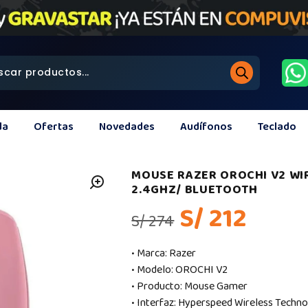
da
Ofertas
Novedades
Audífonos
Teclado
MOUSE RAZER OROCHI V2 WIR
2.4GHZ/ BLUETOOTH
S/ 212
S/ 274
• Marca: Razer
• Modelo: OROCHI V2
• Producto: Mouse Gamer
• Interfaz: Hyperspeed Wireless Techn