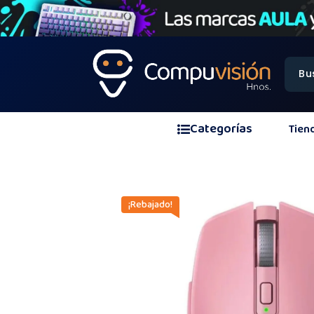
Categorías
Tien
¡Rebajado!