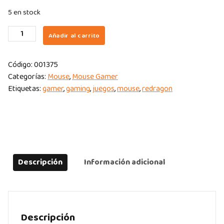
5 en stock
MOUSE
Añadir al carrito
REDRAGON
M719
Código:
001375
INVADER
Categorías:
Mouse
,
Mouse Gamer
10
Etiquetas:
gamer
,
gaming
,
juegos
,
mouse
,
redragon
000
DPI
8
BTN
1MS
78
Descripción
Información adicional
G
quantity
Descripción