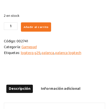
2 en stock
PALANCA
Añadir al carrito
DE
CAMBIO
Código:
002741
LOGITECH
Categoría:
Gamepad
G29&G923
Etiquetas:
logitecg g29
,
palanca
,
palanca logitech
6
VELOCIDADES
quantity
Descripción
Información adicional