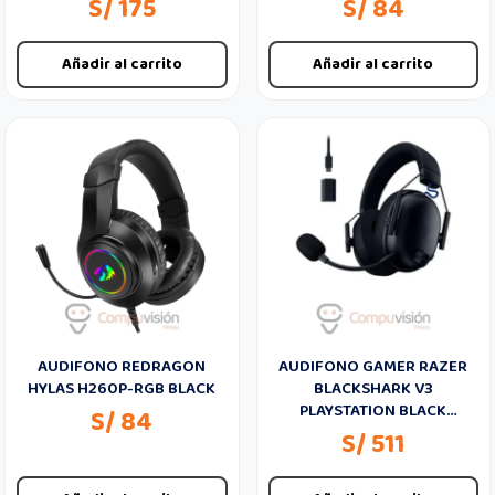
S/ 175
S/ 84
Añadir al carrito
Añadir al carrito
AUDIFONO REDRAGON
AUDIFONO GAMER RAZER
HYLAS H260P-RGB BLACK
BLACKSHARK V3
PLAYSTATION BLACK
S/ 84
WIRELESS,BT RZ04-
S/ 511
05410300-R3UA