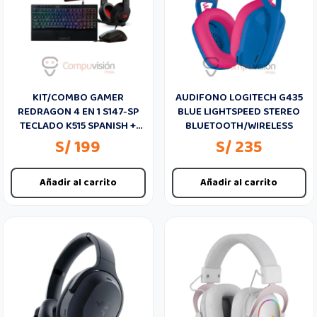
KIT/COMBO GAMER
AUDIFONO LOGITECH G435
REDRAGON 4 EN 1 S147-SP
BLUE LIGHTSPEED STEREO
TECLADO K515 SPANISH +
BLUETOOTH/WIRELESS
MOUSE M724 + AURICULAR
S/ 199
S/ 235
H211
Añadir al carrito
Añadir al carrito