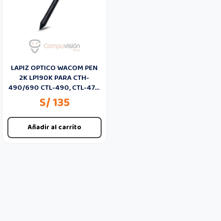
LAPIZ OPTICO WACOM PEN
2K LP190K PARA CTH-
490/690 CTL-490, CTL-472,
672
S/ 135
Añadir al carrito