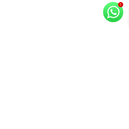
Copyright © 2026 Compuvision Hermanos
Atención al
Contacto
Secciones
cliente
Lunes a Sábado
Inicio