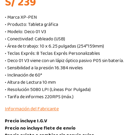
S/ 239
• Marca XP-PEN
• Producto: Tableta gráfica
• Modelo: Deco 01 V3
• Conectividad: Cableado (USB)
• Área de trabajo: 10 x 6.25 pulgadas (254*159mm)
• Teclas Exprés: 8 Teclas Exprés Personalizables
• Deco 01 V3 viene con un lápiz óptico pasivo P05 sin batería.
• Sensibilidad a la presión 16.384 niveles
• Inclinación de 60°
• Altura de Lectura 10 mm
• Resolución 5080 LPI (Líneas Por Pulgada)
• Tarifa de informes 220RPS (máx.)
Información del Fabricante
Precio incluye I.G.V
Precio no incluye flete de envío