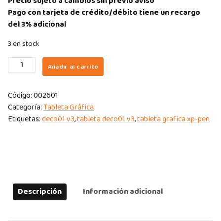
Precio sujeto a cambios sin previo aviso
Pago con tarjeta de crédito/débito tiene un recargo
del 3% adicional
3 en stock
TABLETA
Añadir al carrito
GRAFICA
DIGITAL
Código:
002601
XP-
Categoría:
Tableta Gráfica
PEN
Etiquetas:
deco01 v3
,
tableta deco01 v3
,
tableta grafica xp-pen
DECO
01
V3
GREEN
CABLE
USB
Descripción
Información adicional
quantity