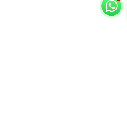
Copyright © 2026 Compuvision Hermanos
Atención al
Contacto
Secciones
cliente
Lunes a Sábado
Inicio
Términos y
10:30 am - 7:00 pm
Tienda