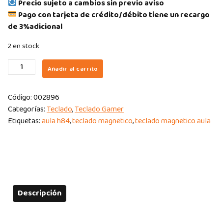
Precio sujeto a cambios sin previo aviso
Pago con tarjeta de crédito/débito tiene un recargo
de 3%adicional
2 en stock
TECLADO
Añadir al carrito
GAMER
AULA
Código:
002896
HERO84HE
Categorías:
Teclado
,
Teclado Gamer
75%
Etiquetas:
aula h84
,
teclado magnetico
,
teclado magnetico aula
RGB
CABLE
USB
PURPLE
DEGRADED-
MAGNETIC/MAGENITICO
Descripción
SWITCH
ENGLISH
quantity