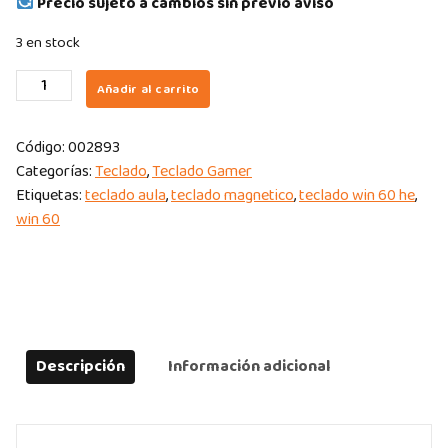
Precio sujeto a cambios sin previo aviso
3 en stock
TECLADO
Añadir al carrito
GAMER
AULA
Código:
002893
WIN60HE
Categorías:
Teclado
,
Teclado Gamer
MAX
Etiquetas:
teclado aula
,
teclado magnetico
,
teclado win 60 he
,
60%
win 60
DARK+GREY+LIGHT
GRAY+YELLOW-
MAGNETIC/MAGNETICO
SWITCH
ENGLIS
CABLE
Descripción
Información adicional
USB
quantity