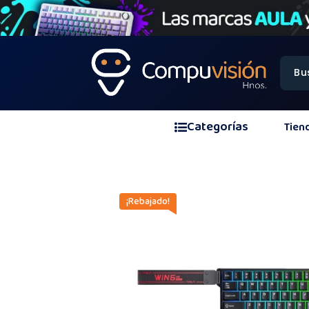
Categorías
Tien
¡Rebajado!