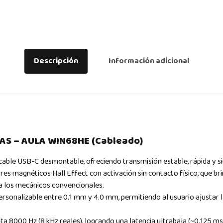
Descripción
Información adicional
AS – AULA WIN68HE (Cableado)
able USB-C desmontable, ofreciendo transmisión estable, rápida y sin
res magnéticos Hall Effect con activación sin contacto físico, que br
a los mecánicos convencionales.
ersonalizable entre 0.1 mm y 4.0 mm, permitiendo al usuario ajustar l
a 8000 Hz (8 kHz reales), logrando una latencia ultrabaja (~0.125 ms