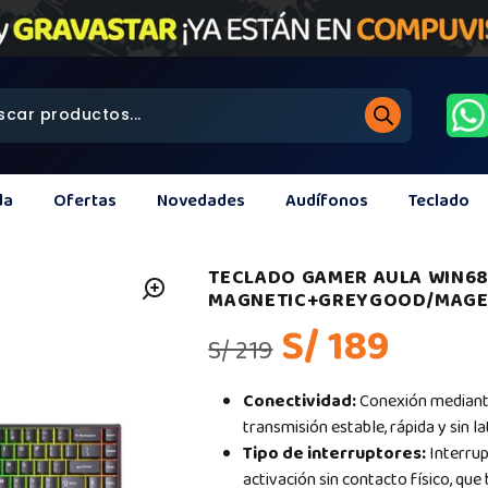
da
Ofertas
Novedades
Audífonos
Teclado
TECLADO GAMER AULA WIN68
MAGNETIC+GREYGOOD/MAGEN
S/ 189
S/ 219
Conectividad:
Conexión mediant
transmisión estable, rápida y sin la
Tipo de interruptores:
Interru
activación sin contacto físico, qu