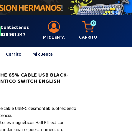
0
Contáctanos
938 961 347
CARRITO
MI CUENTA
Carrito
Mi cuenta
HE 65% CABLE USB BLACK-
TICO SWITCH ENGLISH
e cable USB-C desmontable, ofreciendo
tencia.
ptores magnéticos Hall Effect con
e brindan una respuesta inmediata,