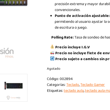
precisión extrema y mayor durabil
convencionales.
Punto de activación ajustable
permitiendo al usuario ajustar la s
de escritura o juego.
Polling Rate:
Tasa de sondeo de has
Precio incluye I.G.V
Precio no incluye flete de env
Precio sujeto a cambios sin pr
Agotado
Código:
002894
Categorías:
Teclado
,
Teclado Gamer
Etiquetas:
teclado aula
,
teclado aula m