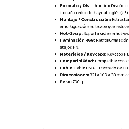
Formato / Distribución:
Diseño co
tamaño reducido. Layout inglés (US).
Montaje / Construcción:
Estructur
amortiguación multicapa que reduce e
Hot-Swap:
Soporta sistema hot-swa
Iluminación RGB:
Retroiluminación
atajos FN.
Materiales / Keycaps:
Keycaps PBT
Compatibilidad:
Compatible con s
Cable:
Cable USB-C trenzado de 1.8 
Dimensiones:
321 × 109 × 38 mm 
Peso:
700 g.