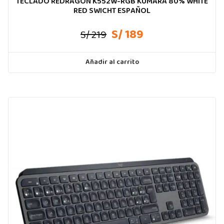
TECLADO REDRAGON K552W-RGB KUMARA 80% WHITE
RED SWICHT ESPAÑOL
S/ 189
S/ 219
Añadir al carrito