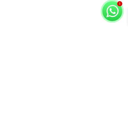
Copyright © 2026 Compuvision Hermanos
Atención al
Contacto
Secciones
cliente
Lunes a Sábado
Inicio
Términos y
10:30 am - 7:00 pm
Tienda