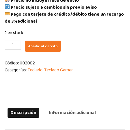
Precio no incluye flete de envío
Precio sujeto a cambios sin previo aviso
Pago con tarjeta de crédito/débito tiene un recargo
de 3%adicional
2 en stock
TECLADO
Añadir al carrito
RAZER
BLACKWIDOW
Código:
002082
V4
Categorías:
Teclado
,
Teclado Gamer
MECHANICAL
GREEN
SWICHT
100%
US
CHROMA
Descripción
Información adicional
quantity