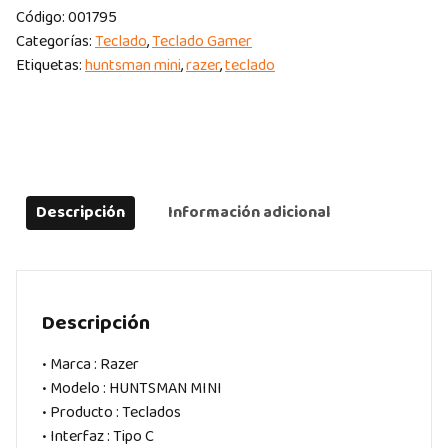
Código:
001795
MINI
Categorías:
Teclado
,
Teclado Gamer
BLACK
Etiquetas:
huntsman mini
,
razer
,
teclado
60%
OPTO
MECHANICAL
PURPLE
CHROMA
ESPAÑOL
Descripción
Información adicional
quantity
Descripción
• Marca : Razer
• Modelo : HUNTSMAN MINI
• Producto : Teclados
• Interfaz : Tipo C