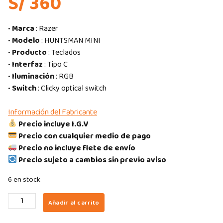
S/ 360
•
Marca
: Razer
•
Modelo
: HUNTSMAN MINI
•
Producto
: Teclados
•
Interfaz
: Tipo C
•
Iluminación
: RGB
•
Switch
: Clicky optical switch
Información del Fabricante
Precio incluye I.G.V
Precio con cualquier medio de pago
Precio no incluye flete de envío
Precio sujeto a cambios sin previo aviso
6 en stock
TECLADO
Añadir al carrito
RAZER
HUNTSMAN