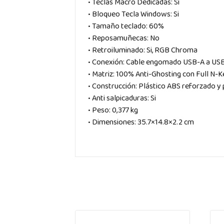
• Teclas Macro Dedicadas: Si
• Bloqueo Tecla Windows: Si
• Tamaño teclado: 60%
• Reposamuñecas: No
• Retroiluminado: Si, RGB Chroma
• Conexión: Cable engomado USB-A a USB
• Matriz: 100% Anti-Ghosting con Full N-
• Construcción: Plástico ABS reforzado y
• Anti salpicaduras: Si
• Peso: 0,377 kg
• Dimensiones: 35.7×14.8×2.2 cm