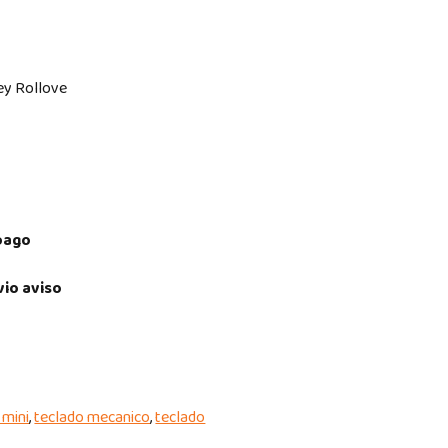
Key Rollove
pago
vio aviso
 mini
,
teclado mecanico
,
teclado