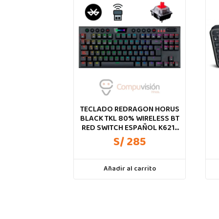
TECLADO REDRAGON HORUS
BLACK TKL 80% WIRELESS BT
RED SWITCH ESPAÑOL K621-
RGB-SP
S/ 285
Añadir al carrito