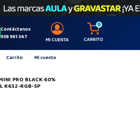
0
Contáctanos
938 961 347
CARRITO
MI CUENTA
Carrito
Mi cuenta
INI PRO BLACK 60%
L K632-RGB-SP