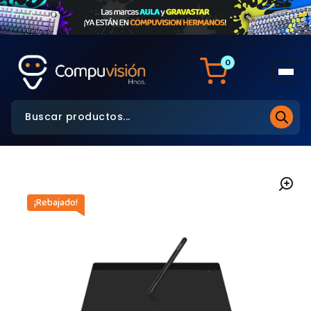
0
¡Rebajado!