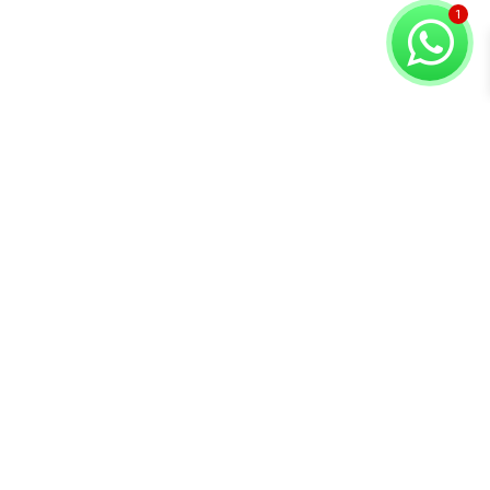
Copyright © 2026 Compuvision Hermanos
Atención al
Contacto
Secciones
cliente
Lunes a Sábado
Inicio
Términos y
10:30 am - 7:00 pm
Tienda