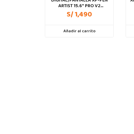
DIGITAL/PANTALLA XP-PEN
X
ARTIST 15.6″ PRO V2
MD160FH 2DA GN
S/ 1,490
Añadir al carrito