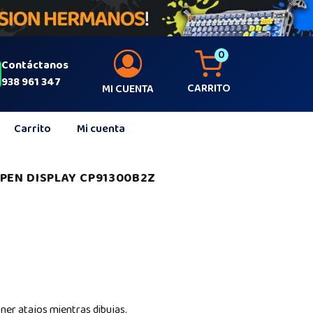
0
Contáctanos
938 961 347
CARRITO
MI CUENTA
Carrito
Mi cuenta
PEN DISPLAY CP91300B2Z
ner atajos mientras dibujas.