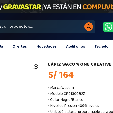
da
Ofertas
Novedades
Audífonos
Teclado
LÁPIZ WACOM ONE CREATIVE 
S/ 164
• Marca Wacom
• Modelo CP91300B2Z
• Color Negro/Blanco
• Nivel de Presión 4096 niveles
• Un botón lateral programable para po