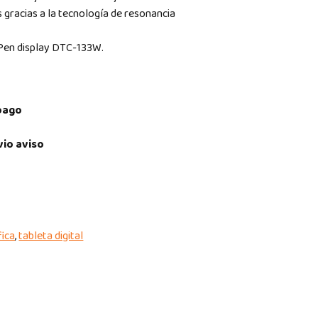
s gracias a la tecnología de resonancia
 Pen display DTC-133W.
pago
vio aviso
fica
,
tableta digital