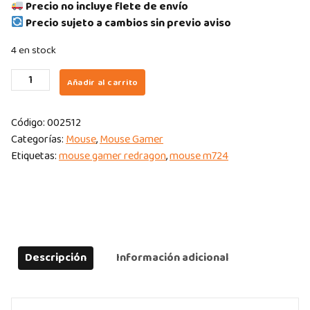
Precio no incluye flete de envío
Precio sujeto a cambios sin previo aviso
4 en stock
MOUSE
Añadir al carrito
REDRAGON
KING
Código:
002512
M724
Categorías:
Mouse
,
Mouse Gamer
1K
Etiquetas:
mouse gamer redragon
,
mouse m724
HZ
WHITE
CABLE
USB
quantity
Descripción
Información adicional