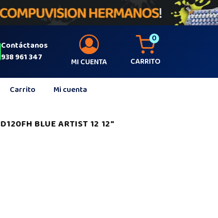
0
Contáctanos
938 961 347
CARRITO
MI CUENTA
Carrito
Mi cuenta
D120FH BLUE ARTIST 12 12″