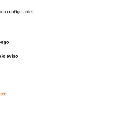
ido configurables.
pago
vio aviso
pen