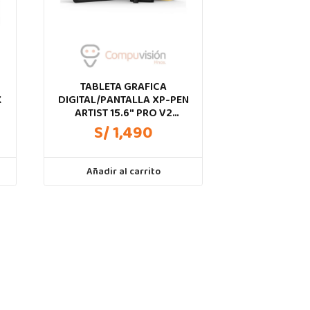
L
TABLETA GRAFICA
K
DIGITAL/PANTALLA XP-PEN
ARTIST 15.6″ PRO V2
MD160FH 2DA GN
S/ 1,490
Añadir al carrito