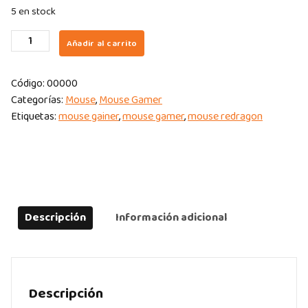
5 en stock
MOUSE
Añadir al carrito
REDRAGON
GAINER
Código:
00000
M656
Categorías:
Mouse
,
Mouse Gamer
M656
Etiquetas:
mouse gainer
,
mouse gamer
,
mouse redragon
LED
RED
WIRELESS
4000
DPI
BLACK
Descripción
Información adicional
quantity
Descripción